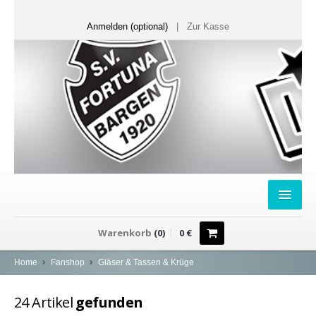
Anmelden (optional)
|
Zur Kasse
HOME
Warenkorb
(
0
)
0
€
FANSHOP
Home
Fanshop
Gläser & Tassen & Krüge
Sweater
24
Artikel
gefunden
T-Shirts