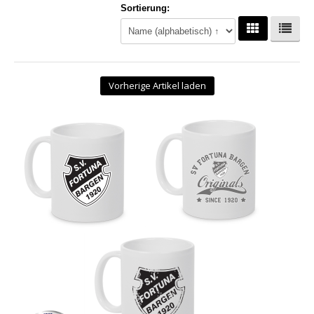
Sortierung:
Hoodies
Gläser & Tassen & Krüge
Kochen & Grillen
Vorherige Artikel laden
Aufkleber & Handys & Mousepads
Taschen
Polo`s & Hemden
Wimpel & Fanschal & Schirme
Kappen & Mützen
Alles fürs Bad
Leinwände und Kissen
Alles für die Kids
Jacken
Long Sleeve & Tank Top